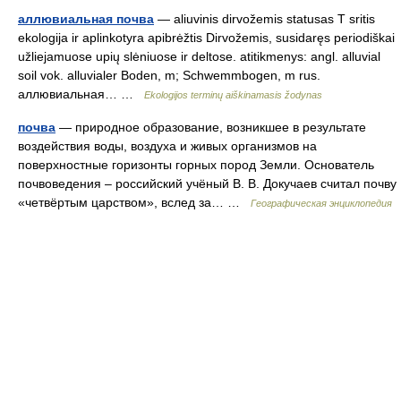
аллювиальная почва
— aliuvinis dirvožemis statusas T sritis
ekologija ir aplinkotyra apibrėžtis Dirvožemis, susidaręs periodiškai
užliejamuose upių slėniuose ir deltose. atitikmenys: angl. alluvial
soil vok. alluvialer Boden, m; Schwemmbogen, m rus.
аллювиальная… …
Ekologijos terminų aiškinamasis žodynas
почва
— природное образование, возникшее в результате
воздействия воды, воздуха и живых организмов на
поверхностные горизонты горных пород Земли. Основатель
почвоведения – российский учёный В. В. Докучаев считал почву
«четвёртым царством», вслед за… …
Географическая энциклопедия