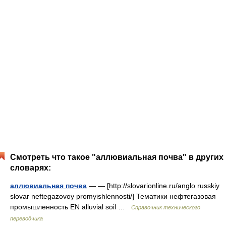
Смотреть что такое "аллювиальная почва" в других
словарях:
аллювиальная почва
— — [http://slovarionline.ru/anglo russkiy
slovar neftegazovoy promyishlennosti/] Тематики нефтегазовая
промышленность EN alluvial soil …
Справочник технического
переводчика