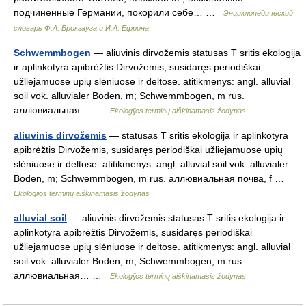
подчиненные Германии, покорили себе… …
Энциклопедический
словарь Ф.А. Брокгауза и И.А. Ефрона
Schwemmbogen
— aliuvinis dirvožemis statusas T sritis ekologija
ir aplinkotyra apibrėžtis Dirvožemis, susidaręs periodiškai
užliejamuose upių slėniuose ir deltose. atitikmenys: angl. alluvial
soil vok. alluvialer Boden, m; Schwemmbogen, m rus.
аллювиальная… …
Ekologijos terminų aiškinamasis žodynas
aliuvinis dirvožemis
— statusas T sritis ekologija ir aplinkotyra
apibrėžtis Dirvožemis, susidaręs periodiškai užliejamuose upių
slėniuose ir deltose. atitikmenys: angl. alluvial soil vok. alluvialer
Boden, m; Schwemmbogen, m rus. аллювиальная почва, f …
Ekologijos terminų aiškinamasis žodynas
alluvial soil
— aliuvinis dirvožemis statusas T sritis ekologija ir
aplinkotyra apibrėžtis Dirvožemis, susidaręs periodiškai
užliejamuose upių slėniuose ir deltose. atitikmenys: angl. alluvial
soil vok. alluvialer Boden, m; Schwemmbogen, m rus.
аллювиальная… …
Ekologijos terminų aiškinamasis žodynas