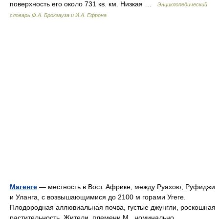
поверхность его около 731 кв. км. Низкая …
Энциклопедический
словарь Ф.А. Брокгауза и И.А. Ефрона
Магенге
— местность в Вост. Африке, между Руахою, Руфиджи
и Уланга, с возвышающимися до 2100 м горами Угеге.
Плодородная аллювиальная почва, густые джунгли, роскошная
растительность. Жители, племени М., номинально