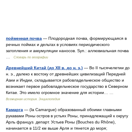
пойменная почва
— Плодородная почва, формирующаяся в
речных поймах и дельтах в условиях периодического
затопления и аккумуляции наносов. Syn.: аллювиальная почва
…
Словарь по географии
Древнейший Китай (до XII в. до н. э.)
— Во II тысячелетии до
н. э., далеко к востоку от древнейших цивилизаций Передней
Азии и Индии, складывается рабовладельческое общество и
возникает первое рабовладельческое государство в Северном
Китае. Это имело огромное значение для истории… …
Всемирная история. Энциклопедия
Камарга
— (la Camargue) образованный обоими главными
рукавами Роны остров в устьях Роны, принадлежащий к округу
Арль француз. департ. Устьев Роны (Bouches du Rhône),
начинается в 11/2 км выше Арля и тянется до моря;